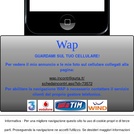
Wap
GUARDAMI SUL TUO CELLULARE!
Per vedere il mio annuncio e le mie foto sul cellulare collegati alla
pagina:
wap.incontriliguria.it/
schedaincontri.asp?id=73572
Per abilitare la navigazione WAP è necessario contattare il servizio
clienti del proprio gestore telefonico.
Informativa - Per una migliore navigazione questo sito fa uso di cookie propri e di terze
Nigrelli Antonino Srl P.I./C.F. 01974570382 - Circuito
Piccole
parti. Proseguendo la navigazione ne accetti l'utilizzo. Se desideri maggiori informazioni
Trasgressioni ®