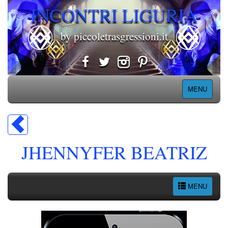
INCONTRI LIGURIA
by piccoletrasgressioni.it
MENU
JHENNYFER BEATRIZ
MENU