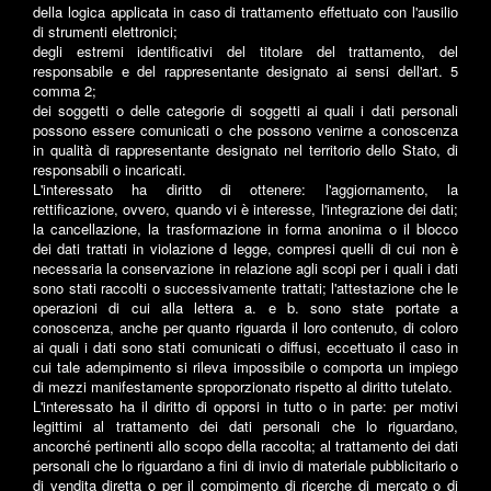
della logica applicata in caso di trattamento effettuato con l'ausilio
di strumenti elettronici;
degli estremi identificativi del titolare del trattamento, del
responsabile e del rappresentante designato ai sensi dell'art. 5
comma 2;
dei soggetti o delle categorie di soggetti ai quali i dati personali
possono essere comunicati o che possono venirne a conoscenza
in qualità di rappresentante designato nel territorio dello Stato, di
responsabili o incaricati.
L'interessato ha diritto di ottenere: l'aggiornamento, la
rettificazione, ovvero, quando vi è interesse, l'integrazione dei dati;
la cancellazione, la trasformazione in forma anonima o il blocco
dei dati trattati in violazione d legge, compresi quelli di cui non è
necessaria la conservazione in relazione agli scopi per i quali i dati
sono stati raccolti o successivamente trattati; l'attestazione che le
operazioni di cui alla lettera a. e b. sono state portate a
conoscenza, anche per quanto riguarda il loro contenuto, di coloro
ai quali i dati sono stati comunicati o diffusi, eccettuato il caso in
cui tale adempimento si rileva impossibile o comporta un impiego
di mezzi manifestamente sproporzionato rispetto al diritto tutelato.
L'interessato ha il diritto di opporsi in tutto o in parte: per motivi
legittimi al trattamento dei dati personali che lo riguardano,
ancorché pertinenti allo scopo della raccolta; al trattamento dei dati
personali che lo riguardano a fini di invio di materiale pubblicitario o
di vendita diretta o per il compimento di ricerche di mercato o di