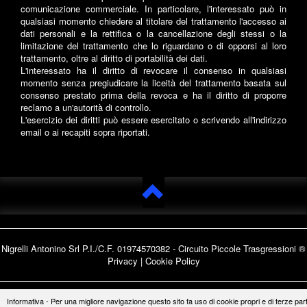
comunicazione commerciale. In particolare, l'interessato può in
qualsiasi momento chiedere al titolare del trattamento l'accesso ai
dati personali e la rettifica o la cancellazione degli stessi o la
limitazione del trattamento che lo riguardano o di opporsi al loro
trattamento, oltre al diritto di portabilità dei dati.
L'interessato ha il diritto di revocare il consenso in qualsiasi
momento senza pregiudicare la liceità del trattamento basata sul
consenso prestato prima della revoca e ha il diritto di proporre
reclamo a un'autorità di controllo.
L'esercizio dei diritti può essere esercitato o scrivendo all'indirizzo
email o ai recapiti sopra riportati.
Nigrelli Antonino Srl P.I./C.F. 01974570382 - Circuito
Piccole Trasgressioni ®
Privacy
|
Cookie Policy
Informativa - Per una migliore navigazione questo sito fa uso di cookie propri e di terze part