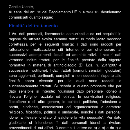
Gentile Utente,
Ai sensi dell'art. 13 del Regolamento UE n. 679/2016, desideriamo
comunicarti quanto segue:
Finalità del trattamento
I Vs. dati personali, liberamente comunicati e da noi acquisiti in
ragione dell'attività svolta saranno trattati in modo lecito secondo
correttezza per le seguenti finalità: i dati sono raccolti per
fatturazione, realizzazione siti internet e per ottemperare ai
successivi adempimenti fiscali ed amministrativi. I vostri dati
verranno inoltre trattati per le finalità previste dalla vigente
normativa in materia di antiriciclaggio (D. Lgs. n. 231/2007 e
successive modifiche). I dati trattati (comuni, sensibili, giudiziari)
sono aggiornati, pertinenti, completi e non eccedenti rispetto alle
finalità sopra elencate per le quali sono raccolti e
successivamente trattati. Si ricorda a questo proposito che per
dato sensibile si intende: “qualsiasi dato personale idoneo a
rilevare l'origine razziale ed etnica, le convinzioni religiose,
filosofiche o di altro genere, le opinioni politiche, l'adesione a
partiti, sindacati, associazioni od organizzazioni a carattere
religioso, filosofico, politico o sindacale, nonché i dati personali
idonei a rilevare lo stato di salute e la vita sessuale”. Per dato
giudiziario si intendono: “i dati personali idonei a rivelare
provvedimenti di cui all'art. 3 comma 1 lettere da a) a o) e da r) a