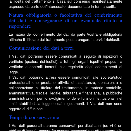
la liceità del trattamento si basa sul consenso manifestatamente
espresso da parte dell'interessato, documentato in forma scritta.
Natura obbligatoria o facoltativa del conferimento
dei dati e conseguenze di un eventuale rifiuto a
rispondere
La natura del conferimento dei dati da parte Vostra è obbligatoria
affinché il Titolare del trattamento possa erogare i servizi richiesti.
Comunicazione dei dati a terzi
I Vs. dati potranno essere comunicati a seguito di ispezioni o
verifiche (qualora richiestici), a tutti gli organi ispettivi preposti a
verifiche e controlli inerenti alla regolarità degli adempimenti di
legge.
I Vs. dati potranno altresì essere comunicati alle società/studi
professionali che prestano attività di assistenza, consulenza o
collaborazione al titolare del trattamento, in materia contabile,
amministrativa, fiscale, legale, tributaria e finanziaria, a pubbliche
amministrazioni per lo svolgimento delle funzioni istituzionali nei
limiti stabiliti dalla legge o dai regolamenti. I Vs. dati non sono
oggetto di diffusione.
Tempi di conservazione
I Vs. dati personali saranno conservati per dieci anni (se vi è un
obbligo di legge), oppure fin quando necessari per ottemperare alle