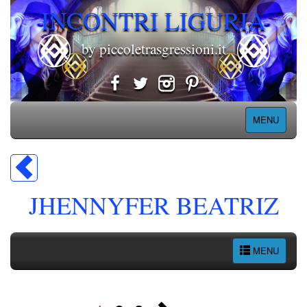
INCONTRI LIGURIA
by piccoletrasgressioni.it
MENU
JHENNYFER BEATRIZ
MENU