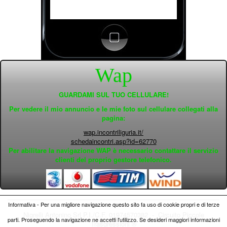
Wap
GUARDAMI SUL TUO CELLULARE!
Per vedere il mio annuncio e le mie foto sul cellulare collegati alla
pagina:
wap.incontriliguria.it/
schedaincontri.asp?id=62770
Per abilitare la navigazione WAP è necessario contattare il servizio
clienti del proprio gestore telefonico.
Informativa - Per una migliore navigazione questo sito fa uso di cookie propri e di terze
Nigrelli Antonino Srl P.I./C.F. 01974570382 - Circuito
Piccole
parti. Proseguendo la navigazione ne accetti l'utilizzo. Se desideri maggiori informazioni
Trasgressioni ®