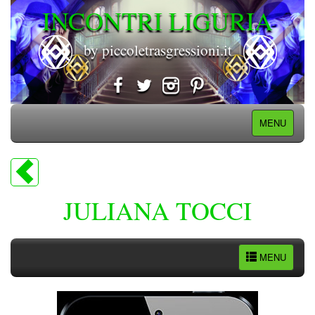
INCONTRI LIGURIA
by piccoletrasgressioni.it
MENU
JULIANA TOCCI
MENU