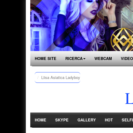
HOME SITE
RICERCA
WEBCAM
VIDEO
Liisa Asiatica Ladyboy
L
HOME
SKYPE
GALLERY
HOT
SELF