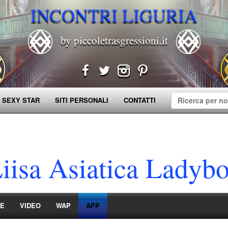
INCONTRI LIGURIA
by piccoletrasgressioni.it
 SEXY STAR
SITI PERSONALI
CONTATTI
iisa Asiatica Ladyb
IE
VIDEO
WAP
APP