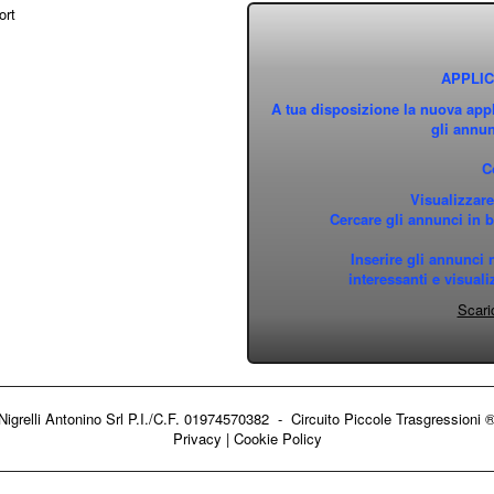
APPLIC
A tua disposizione la nuova app
gli annun
C
Visualizzare
Cercare gli annunci in ba
Inserire gli annunci 
interessanti e visual
Scari
Nigrelli Antonino Srl P.I./C.F. 01974570382 - Circuito
Piccole Trasgressioni 
Privacy
|
Cookie Policy