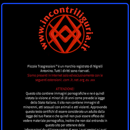
INCONTRI LIGURIA
by piccoletrasgressioni.it
MENU
TOP CLASS